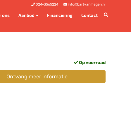
024-3565224
info@bartvanmegen.nl
r ons
Aanbod
Financiering
Contact
Op voorraad
Ontvang meer informatie