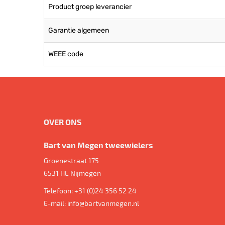
Product groep leverancier
Garantie algemeen
WEEE code
OVER ONS
Bart van Megen tweewielers
Groenestraat 175
6531 HE
Nijmegen
Telefoon:
+31 (0)24 356 52 24
E-mail:
info@bartvanmegen.nl