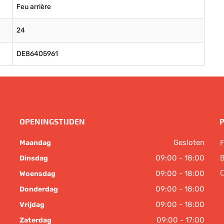
Feu arrière
24
DE86405961
OPENINGSTIJDEN
Gesloten
F
Maandag
B
09:00 - 18:00
Dinsdag
C
09:00 - 18:00
Woensdag
09:00 - 18:00
Donderdag
09:00 - 18:00
Vrijdag
09:00 - 17:00
Zaterdag