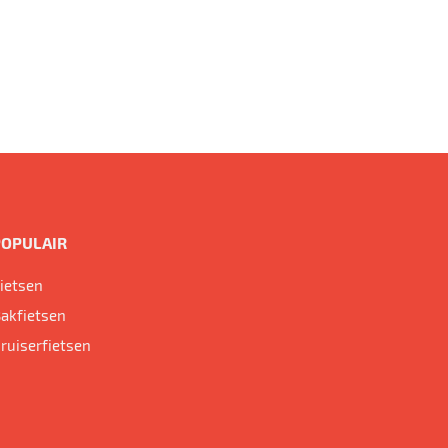
POPULAIR
ietsen
akfietsen
ruiserfietsen