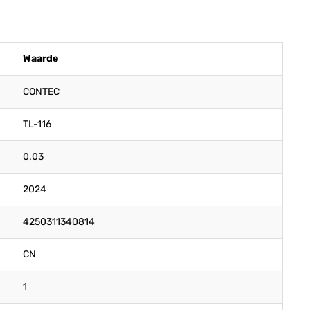
Waarde
CONTEC
TL-116
0.03
2024
4250311340814
CN
1