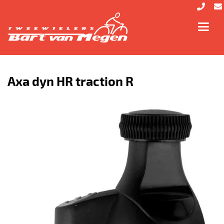
Toggl
navig
Axa dyn HR traction R