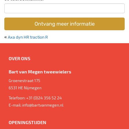
Ontvang meer informatie
«
Axa dyn HR traction R
OVER ONS
Bart van Megen tweewielers
Groenestraat 175
6531 HE
Nijmegen
Telefoon:
+31 (0)24 356 52 24
E-mail:
info@bartvanmegen.nl
OPENINGSTIJDEN