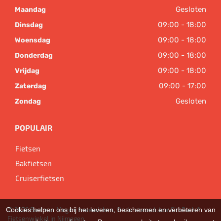
Gesloten
Maandag
09:00 - 18:00
Dinsdag
09:00 - 18:00
Woensdag
09:00 - 18:00
Donderdag
09:00 - 18:00
Vrijdag
09:00 - 17:00
Zaterdag
Gesloten
Zondag
POPULAIR
Fietsen
Bakfietsen
Cruiserfietsen
Cookies helpen ons bij het leveren, beschermen en verbeteren van
© 2026 Bart van Megen tweewielers. Ondersteund door
SitePack ®
Fietsenwinkel in Nijmegen