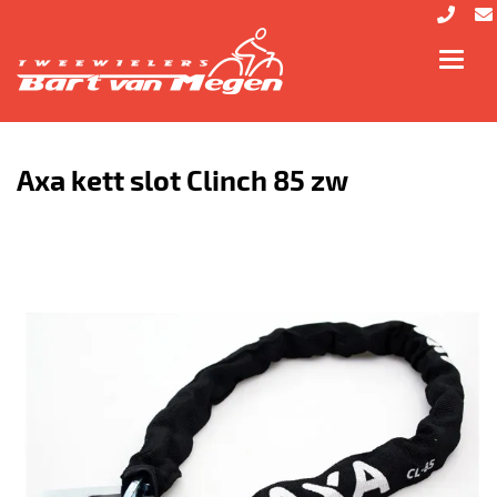
Toggl
navig
Axa kett slot Clinch 85 zw