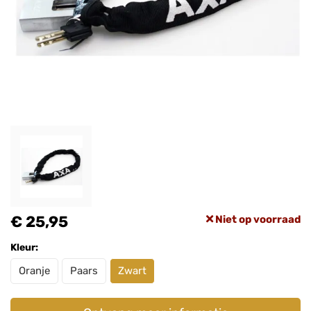
€ 25,95
Niet op voorraad
Kleur:
Oranje
Paars
Zwart