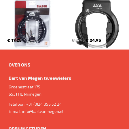
€ 17,25
€ 27,95
€ 24,95
OVER ONS
Bart van Megen tweewielers
Groenestraat 175
6531 HE
Nijmegen
Telefoon:
+31 (0)24 356 52 24
E-mail:
info@bartvanmegen.nl
OPENINGSTIJDEN