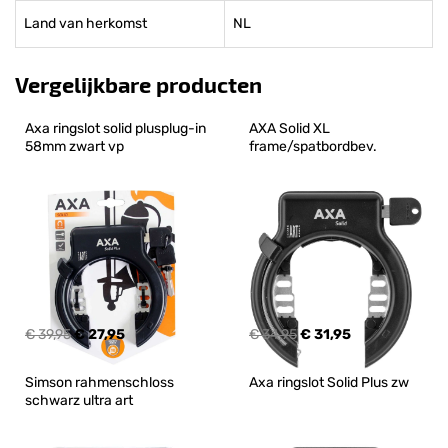
Land van herkomst
NL
Vergelijkbare producten
Axa ringslot solid plusplug-in 
AXA Solid XL 
58mm zwart vp
frame/spatbordbev.
€ 39,95
€ 27,95
€ 34,95
€ 31,95
Simson rahmenschloss 
Axa ringslot Solid Plus zw
schwarz ultra art