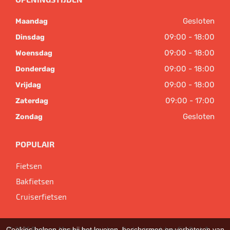
Gesloten
Maandag
09:00 - 18:00
Dinsdag
09:00 - 18:00
Woensdag
09:00 - 18:00
Donderdag
09:00 - 18:00
Vrijdag
09:00 - 17:00
Zaterdag
Gesloten
Zondag
POPULAIR
Fietsen
Bakfietsen
Cruiserfietsen
Cookies helpen ons bij het leveren, beschermen en verbeteren van
© 2026 Bart van Megen tweewielers. Ondersteund door
SitePack ®