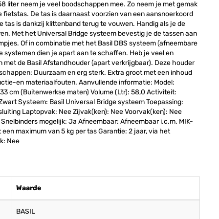
n 58 liter neem je veel boodschappen mee. Zo neem je met gemak
ietstas. De tas is daarnaast voorzien van een aansnoerkoord
e tas is dankzij klittenband terug te vouwen. Handig als je de
rkeren. Met het Universal Bridge systeem bevestig je de tassen aan
empjes. Of in combinatie met het Basil DBS systeem (afneembare
e systemen dien je apart aan te schaffen. Heb je veel en
n met de Basil Afstandhouder (apart verkrijgbaar). Deze houder
enschappen: Duurzaam en erg sterk. Extra groot met een inhoud
oductie-en materiaalfouten. Aanvullende informatie: Model:
33 cm (Buitenwerkse maten) Volume (Ltr): 58,0 Activiteit:
 Zwart Systeem: Basil Universal Bridge systeem Toepassing:
sluiting Laptopvak: Nee Zijvak(ken): Nee Voorvak(ken): Nee
t Snelbinders mogelijk: Ja Afneembaar: Afneembaar i.c.m. MIK-
een maximum van 5 kg per tas Garantie: 2 jaar, via het
k: Nee
Waarde
BASIL