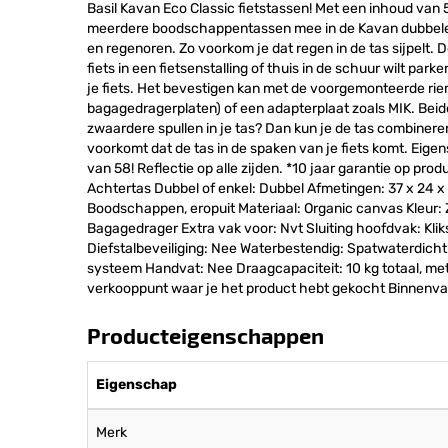
Basil Kavan Eco Classic fietstassen! Met een inhoud va
meerdere boodschappentassen mee in de Kavan dubbele f
en regenoren. Zo voorkom je dat regen in de tas sijpelt. D
fiets in een fietsenstalling of thuis in de schuur wilt pa
je fiets. Het bevestigen kan met de voorgemonteerde ri
bagagedragerplaten) of een adapterplaat zoals MIK. Beid
zwaardere spullen in je tas? Dan kun je de tas combinere
voorkomt dat de tas in de spaken van je fiets komt. Eig
van 58! Reflectie op alle zijden. *10 jaar garantie op pr
Achtertas Dubbel of enkel: Dubbel Afmetingen: 37 x 24 x 
Boodschappen, eropuit Materiaal: Organic canvas Kleur:
Bagagedrager Extra vak voor: Nvt Sluiting hoofdvak: Klik
Diefstalbeveiliging: Nee Waterbestendig: Spatwaterdich
systeem Handvat: Nee Draagcapaciteit: 10 kg totaal, met 
verkooppunt waar je het product hebt gekocht Binnenva
Producteigenschappen
Eigenschap
Merk