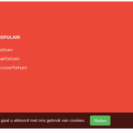
POPULAIR
ietsen
akfietsen
ruiserfietsen
n, gaat u akkoord met ons gebruik van cookies.
Sluiten