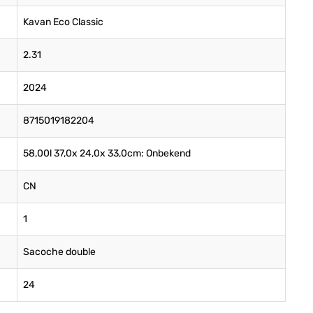
Kavan Eco Classic
2.31
2024
8715019182204
58,00l 37,0x 24,0x 33,0cm: Onbekend
CN
1
Sacoche double
24