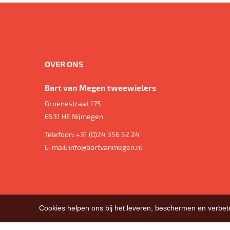
OVER ONS
Bart van Megen tweewielers
Groenestraat 175
6531 HE
Nijmegen
Telefoon:
+31 (0)24 356 52 24
E-mail:
info@bartvanmegen.nl
Cookies helpen ons bij het leveren, beschermen en verbe