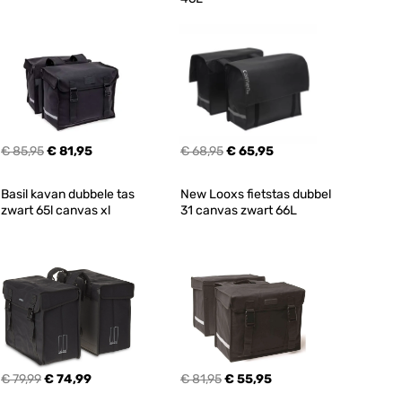
€ 85,95
€ 81,95
€ 68,95
€ 65,95
Basil kavan dubbele tas 
New Looxs fietstas dubbel 
zwart 65l canvas xl
31 canvas zwart 66L
€ 79,99
€ 74,99
€ 81,95
€ 55,95