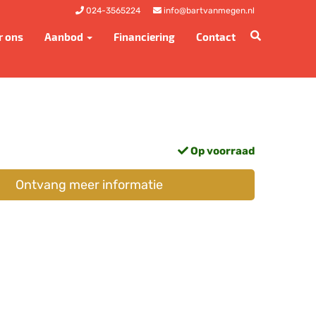
024-3565224
info@bartvanmegen.nl
r ons
Aanbod
Financiering
Contact
Op voorraad
Ontvang meer informatie