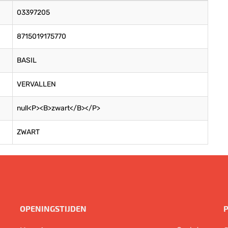
03397205
8715019175770
BASIL
VERVALLEN
null<P><B>zwart</B></P>
ZWART
OPENINGSTIJDEN