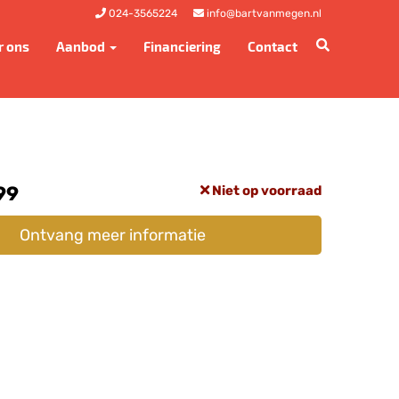
024-3565224
info@bartvanmegen.nl
r ons
Aanbod
Financiering
Contact
99
Niet op voorraad
Ontvang meer informatie