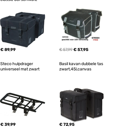
€ 89,99
€ 57,99
€ 57,95
Steco hulpdrager 
Basil kavan dubbele tas 
universeel mat zwart
zwart,45l,canvas
€ 39,99
€ 72,95