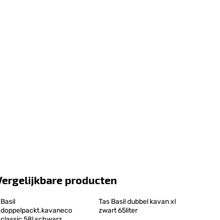
Vergelijkbare producten
Basil 
Tas Basil dubbel kavan xl 
doppelpackt.kavaneco 
zwart 65liter
classic 58l schwarz