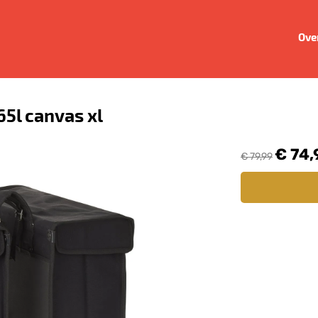
Ove
65l canvas xl
€ 74,
€ 79,99