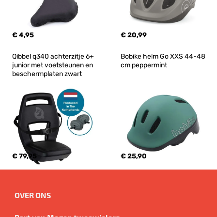
€ 4,95
€ 20,99
Qibbel q340 achterzitje 6+ 
Bobike helm Go XXS 44-48 
junior met voetsteunen en 
cm peppermint
beschermplaten zwart
€ 79,95
€ 25,90
OVER ONS