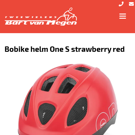
Toggl
navig
Bobike helm One S strawberry red