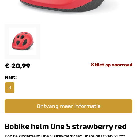
€ 20,99
Niet op voorraad
Maat:
S
Ontvang meer informatie
Bobike helm One S strawberry red
Bobike kinderhelm One S strawberry red , instelbaar van 52 tot