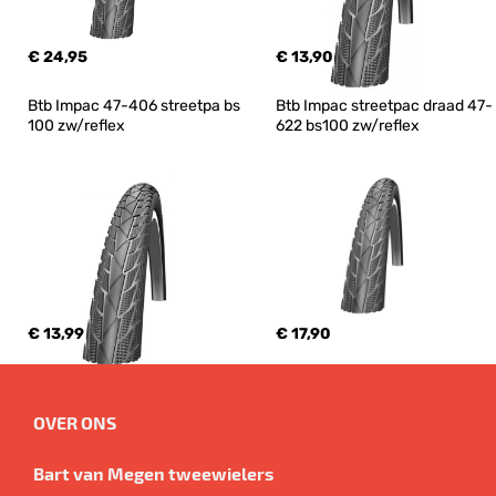
€ 24,95
€ 13,90
Btb Impac 47-406 streetpa bs 
Btb Impac streetpac draad 47-
100 zw/reflex
622 bs100 zw/reflex
€ 13,99
€ 17,90
OVER ONS
Bart van Megen tweewielers