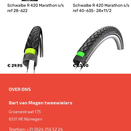
Schwalbe R 420 Marathon s/s 
Schwalbe R 420 Marathon s/s 
ref 28-622
ref 40-635- 28x11/2
€ 29,95
€ 33,90
OVER ONS
Bart van Megen tweewielers
Groenestraat 175
6531 HE
Nijmegen
Telefoon:
+31 (0)24 356 52 24