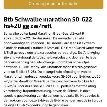
Ontvang meer informatie
Btb Schwalbe marathon 50-622
hs420 gg zw/refl
Schwalbe buitenband Marathon GreenGuard Zwart R
28x2.00/50-622. De klassieker. De oervader van alle
hoogwaardige tourbanden. De GreenGuard laag uit extreem
elastisch natuurlijk rubber is 3mm dik. De GreenGuard wordt voor
1/3 uit gerecyclede latexproducten vervaardigd. De 'Anti-Aging'
zijwand verdraagt de typische overbelasting door een te lage
bandenspanning beduidend langer voordat er scheurtjes
ontstaan. E-Bike Ready: Alle Marathon modellen zijn geschikt
voor de E-bike (E-25). De belangrijkste afmetingen van de
Marathon zijn getest en goedgekeurd (E-50) voor E-bikes tot 50
km/u. De Marathon GreenGuard is geschikt voor E-bikes tot
50km/u. Voor deze snelle E-bikes - S-pedelecs met toelating,
verzekering, trapondersteuning, boven de 25km/u is deze
speciale goedkeuring van de banden noodzakelijk. Het advies is
dan ook om voor deze E-bikes de E-bike banden met de in Europa
geldige ECE-R75 goedkeuring te gebruiken.