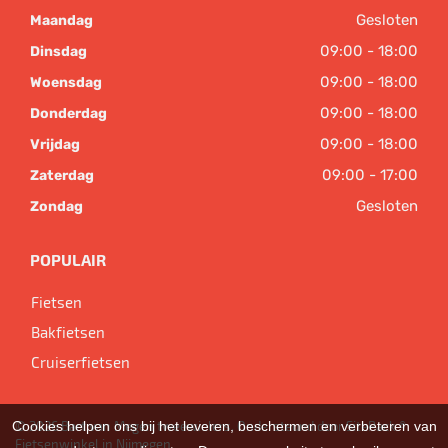
Gesloten
Maandag
09:00 - 18:00
Dinsdag
09:00 - 18:00
Woensdag
09:00 - 18:00
Donderdag
09:00 - 18:00
Vrijdag
09:00 - 17:00
Zaterdag
Gesloten
Zondag
POPULAIR
Fietsen
Bakfietsen
Cruiserfietsen
Cookies helpen ons bij het leveren, beschermen en verbeteren van
© 2026 Bart van Megen tweewielers. Ondersteund door
SitePack ®
Fietsenwinkel in Nijmegen