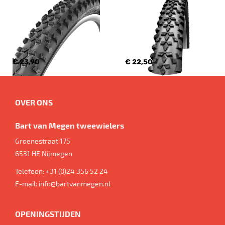
€ 23,90
€ 22,50
OVER ONS
Bart van Megen tweewielers
Groenestraat 175
6531 HE
Nijmegen
Telefoon:
+31 (0)24 356 52 24
E-mail:
info@bartvanmegen.nl
OPENINGSTIJDEN