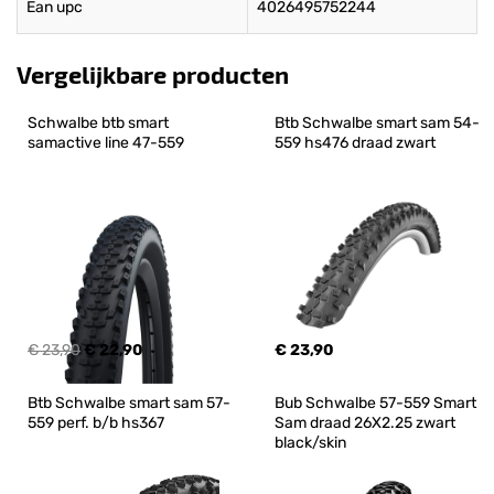
Ean upc
4026495752244
Vergelijkbare producten
Schwalbe btb smart 
Btb Schwalbe smart sam 54-
samactive line 47-559
559 hs476 draad zwart
€ 23,90
€ 22,90
€ 23,90
Btb Schwalbe smart sam 57-
Bub Schwalbe 57-559 Smart 
559 perf. b/b hs367
Sam draad 26X2.25 zwart 
black/skin