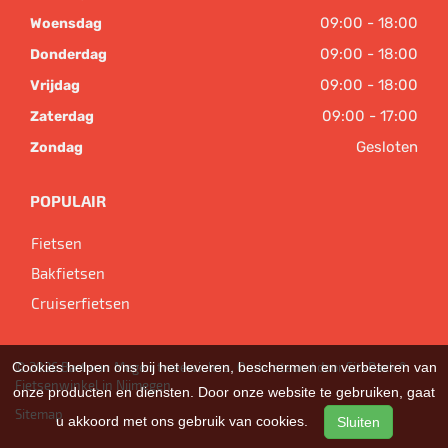
09:00 - 18:00
Woensdag
09:00 - 18:00
Donderdag
09:00 - 18:00
Vrijdag
09:00 - 17:00
Zaterdag
Gesloten
Zondag
POPULAIR
Fietsen
Bakfietsen
Cruiserfietsen
Cookies helpen ons bij het leveren, beschermen en verbeteren van
© 2026 Bart van Megen tweewielers. Ondersteund door
SitePack ®
Fietsenwinkel in Nijmegen
onze producten en diensten. Door onze website te gebruiken, gaat
Sitemap
u akkoord met ons gebruik van cookies.
Sluiten