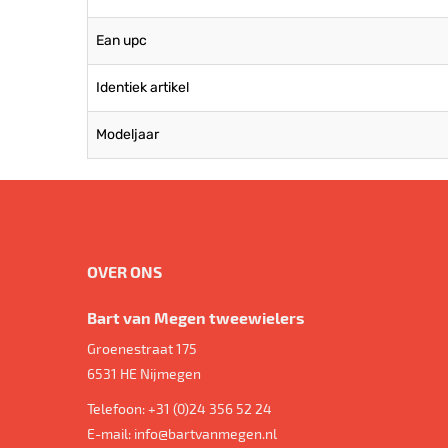
Ean upc
Identiek artikel
Modeljaar
OVER ONS
Bart van Megen tweewielers
Groenestraat 175
6531 HE
Nijmegen
Telefoon:
+31 (0)24 356 52 24
E-mail:
info@bartvanmegen.nl