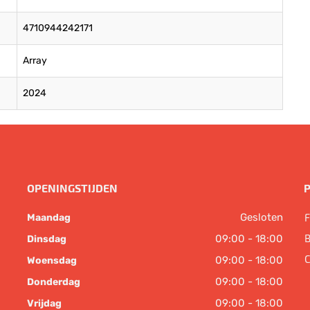
4710944242171
Array
2024
OPENINGSTIJDEN
Gesloten
F
Maandag
B
09:00 - 18:00
Dinsdag
C
09:00 - 18:00
Woensdag
09:00 - 18:00
Donderdag
09:00 - 18:00
Vrijdag