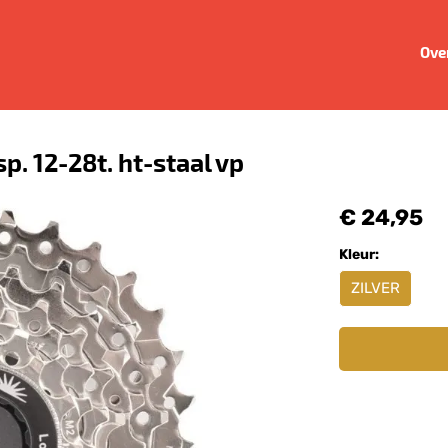
Ove
. 12-28t. ht-staal vp
€ 24,95
Kleur:
ZILVER