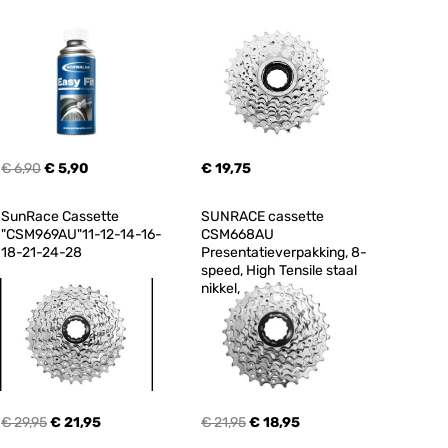
€ 6,90
€ 5,90
€ 19,75
SunRace Cassette 
SUNRACE cassette 
"CSM969AU"11-12-14-16-
CSM668AU 
18-21-24-28
Presentatieverpakking, 8-
speed, High Tensile staal 
nikkel,
€ 29,95
€ 21,95
€ 21,95
€ 18,95