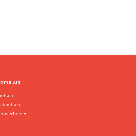
POPULAIR
ietsen
akfietsen
ruiserfietsen