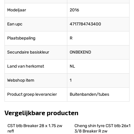
Modeljaar
2016
Ean upc
4717784743400
Plaatsbepaling
R
Secundaire basiskleur
ONBEKEND
Land van herkomst
NL
Webshop item
1
Product groep leverancier
Buitenbanden/tubes
Vergelijkbare producten
CST btb Breaker 28 x 1.75 zw 
Cheng shin tyre CST btb 26x1 
refl
3/8 Breaker R zw