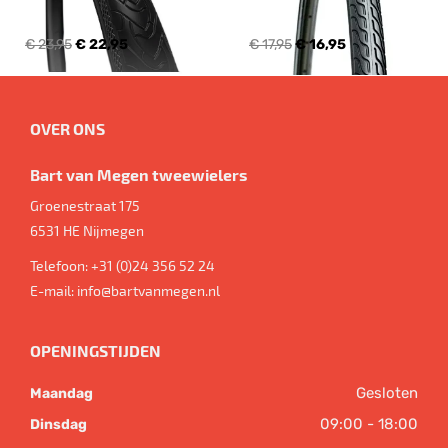
€ 23,95
€ 22,95
€ 17,95
€ 16,95
OVER ONS
Bart van Megen tweewielers
Groenestraat 175
6531 HE
Nijmegen
Telefoon:
+31 (0)24 356 52 24
E-mail:
info@bartvanmegen.nl
OPENINGSTIJDEN
Gesloten
Maandag
09:00 - 18:00
Dinsdag