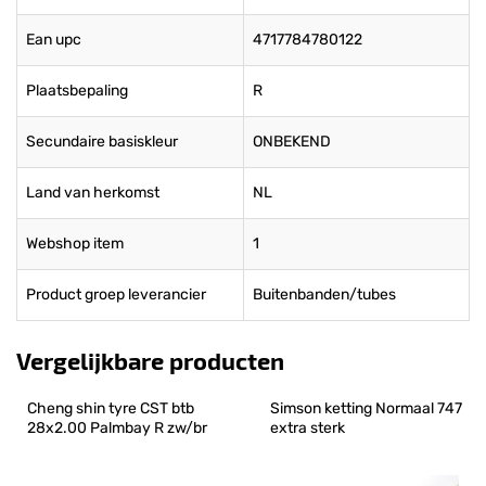
Ean upc
4717784780122
Plaatsbepaling
R
Secundaire basiskleur
ONBEKEND
Land van herkomst
NL
Webshop item
1
Product groep leverancier
Buitenbanden/tubes
Vergelijkbare producten
Cheng shin tyre CST btb 
Simson ketting Normaal 747 
28x2.00 Palmbay R zw/br
extra sterk