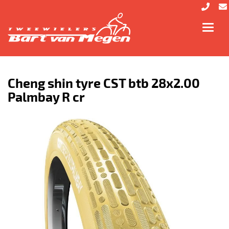
Toggl
navig
Cheng shin tyre CST btb 28x2.00
Palmbay R cr