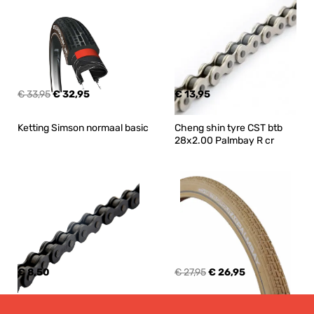
€ 33,95
€ 32,95
€ 13,95
Ketting Simson normaal basic
Cheng shin tyre CST btb 
28x2.00 Palmbay R cr
€ 8,50
€ 27,95
€ 26,95