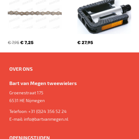
€ 7,95
€ 7,25
€ 27,95
OVER ONS
Bart van Megen tweewielers
Groenestraat 175
6531 HE
Nijmegen
Telefoon:
+31 (0)24 356 52 24
E-mail:
info@bartvanmegen.nl
OPENINGSTIJDEN