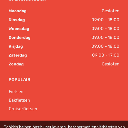
Gesloten
Maandag
09:00 - 18:00
Dinsdag
09:00 - 18:00
Woensdag
09:00 - 18:00
Donderdag
09:00 - 18:00
Vrijdag
09:00 - 17:00
Zaterdag
Gesloten
Zondag
POPULAIR
Fietsen
Bakfietsen
Cruiserfietsen
Cookies helpen ons bij het leveren, beschermen en verbeteren van
© 2026 Bart van Megen tweewielers. Ondersteund door
SitePack ®