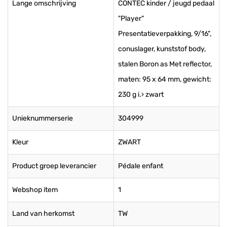
Lange omschrijving
CONTEC kinder / jeugd pedaal
"Player"
Presentatieverpakking, 9/16",
conuslager, kunststof body,
stalen Boron as Met reflector,
maten: 95 x 64 mm, gewicht:
230 g i.› zwart
Unieknummerserie
304999
Kleur
ZWART
Product groep leverancier
Pédale enfant
Webshop item
1
Land van herkomst
TW