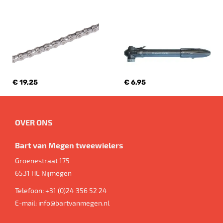
€ 19,25
€ 6,95
OVER ONS
Bart van Megen tweewielers
Groenestraat 175
6531 HE
Nijmegen
Telefoon:
+31 (0)24 356 52 24
E-mail:
info@bartvanmegen.nl