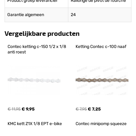
Product groep leverancier
Rallonge de pivot de fourche
Garantie algemeen
24
Vergelijkbare producten
Contec ketting c-150 1/2 x 1/8 
Ketting Contec c-100 naaf
anti roest
€ 11,95
€ 9,95
€ 7,95
€ 7,25
KMC kett Z1X 1/8 EPT e-bike
Contec minipomp squeeze