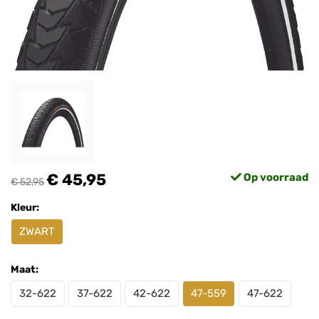
€ 45,95
Op voorraad
€ 52,95
Kleur:
ZWART
Maat:
32-622
37-622
42-622
47-559
47-622