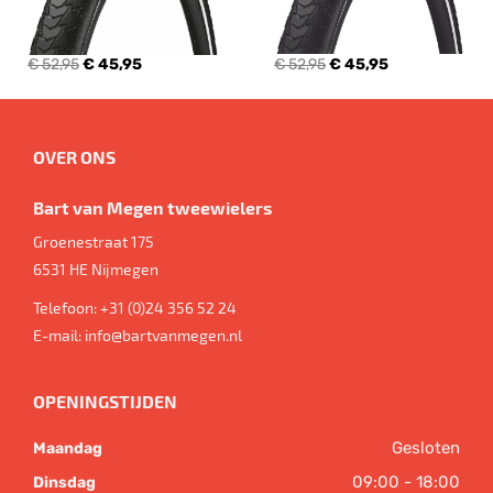
€ 52,95
€ 45,95
€ 52,95
€ 45,95
OVER ONS
Bart van Megen tweewielers
Groenestraat 175
6531 HE
Nijmegen
Telefoon:
+31 (0)24 356 52 24
E-mail:
info@bartvanmegen.nl
OPENINGSTIJDEN
Gesloten
Maandag
09:00 - 18:00
Dinsdag