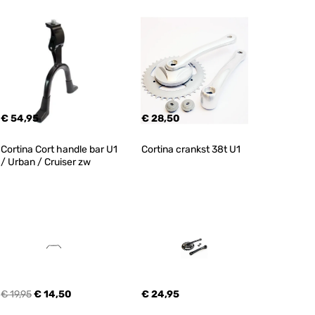
€ 54,95
€ 28,50
Cortina Cort handle bar U1 
Cortina crankst 38t U1
/ Urban / Cruiser zw
€ 19,95
€ 14,50
€ 24,95