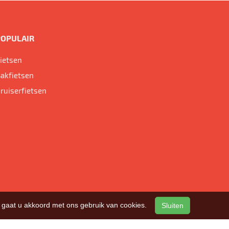
POPULAIR
ietsen
akfietsen
ruiserfietsen
n, gaat u akkoord met ons gebruik van cookies.
Sluiten