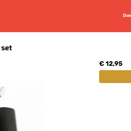
Ove
 set
€ 12,95