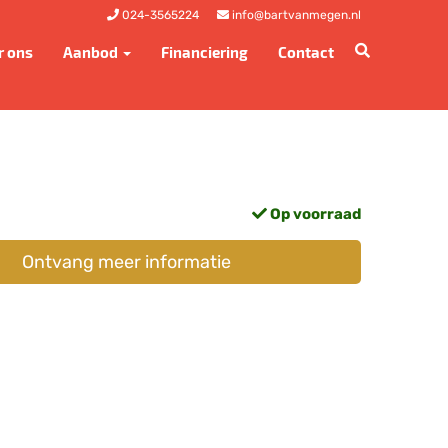
024-3565224
info@bartvanmegen.nl
r ons
Aanbod
Financiering
Contact
Op voorraad
Ontvang meer informatie