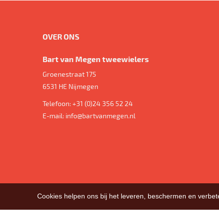
OVER ONS
Bart van Megen tweewielers
Groenestraat 175
6531 HE
Nijmegen
Telefoon:
+31 (0)24 356 52 24
E-mail:
info@bartvanmegen.nl
Cookies helpen ons bij het leveren, beschermen en verbe