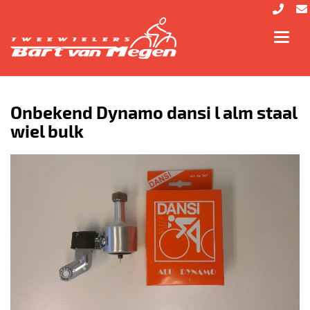
Toggl
navig
Onbekend Dynamo dansi l alm staal
wiel bulk