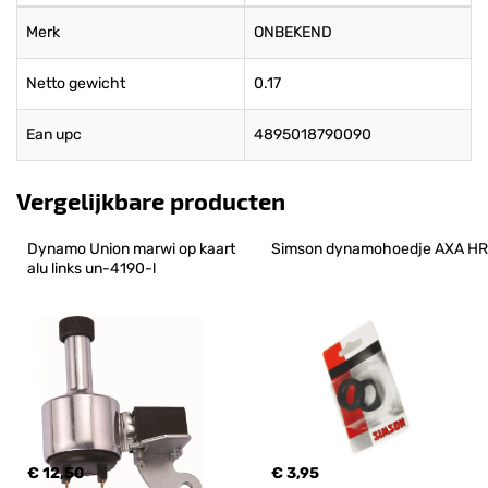
Merk
ONBEKEND
Netto gewicht
0.17
Ean upc
4895018790090
Vergelijkbare producten
Dynamo Union marwi op kaart 
Simson dynamohoedje AXA HR
alu links un-4190-l
€ 12,50
€ 3,95