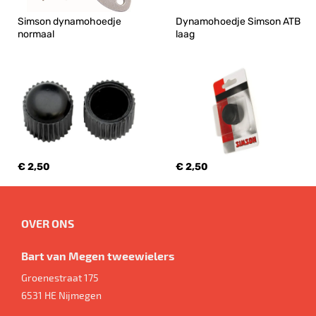
Simson dynamohoedje 
Dynamohoedje Simson ATB 
normaal
laag
€ 2,50
€ 2,50
OVER ONS
Bart van Megen tweewielers
Groenestraat 175
6531 HE
Nijmegen