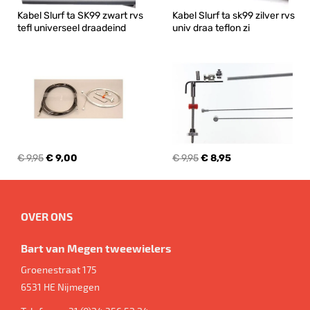
Kabel Slurf ta SK99 zwart rvs 
Kabel Slurf ta sk99 zilver rvs 
tefl universeel draadeind
univ draa teflon zi
€ 9,95
€ 9,00
€ 9,95
€ 8,95
OVER ONS
Bart van Megen tweewielers
Groenestraat 175
6531 HE
Nijmegen