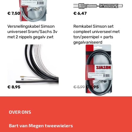
€ 7,50
€ 6,47
Versnellingskabel Simson 
Remkabel Simson set 
universeel Sram/Sachs 3v 
compleet universeel met 
met 2 nippels gegalv zwt
ton/peernipel + parts 
gegalvaniseerd
€ 8,95
€ 5,99
€ 5,95
OVER ONS
Bart van Megen tweewielers