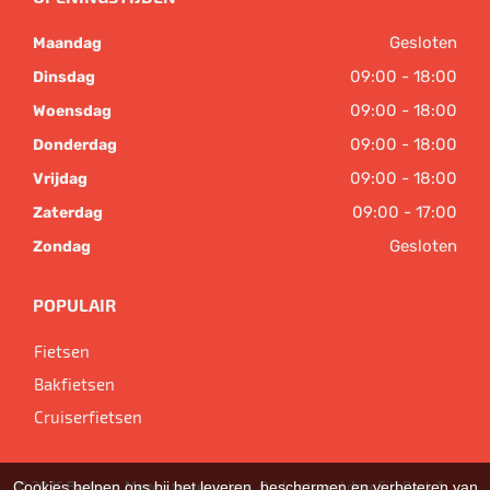
Gesloten
Maandag
09:00 - 18:00
Dinsdag
09:00 - 18:00
Woensdag
09:00 - 18:00
Donderdag
09:00 - 18:00
Vrijdag
09:00 - 17:00
Zaterdag
Gesloten
Zondag
POPULAIR
Fietsen
Bakfietsen
Cruiserfietsen
Cookies helpen ons bij het leveren, beschermen en verbeteren van
© 2026 Bart van Megen tweewielers. Ondersteund door
SitePack ®