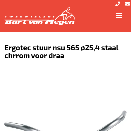
Toggl
navig
Ergotec stuur nsu 565 ø25,4 staal
chrrom voor draa