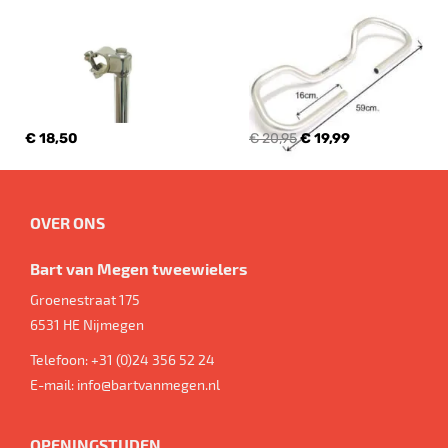
€ 18,50
€ 20,95
€ 19,99
OVER ONS
Bart van Megen tweewielers
Groenestraat 175
6531 HE
Nijmegen
Telefoon:
+31 (0)24 356 52 24
E-mail:
info@bartvanmegen.nl
OPENINGSTIJDEN