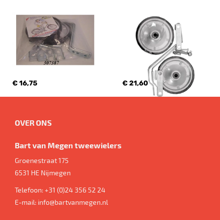
€ 16,75
€ 21,60
OVER ONS
Bart van Megen tweewielers
Groenestraat 175
6531 HE
Nijmegen
Telefoon:
+31 (0)24 356 52 24
E-mail:
info@bartvanmegen.nl