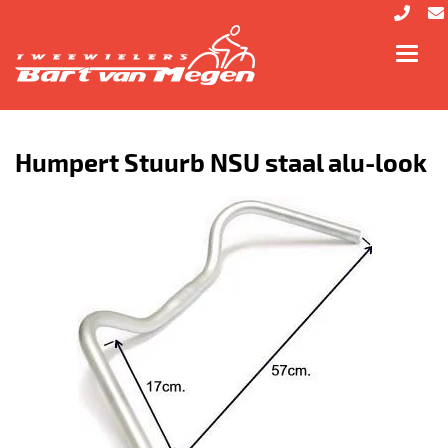
Toggl
navig
Humpert Stuurb NSU staal alu-look