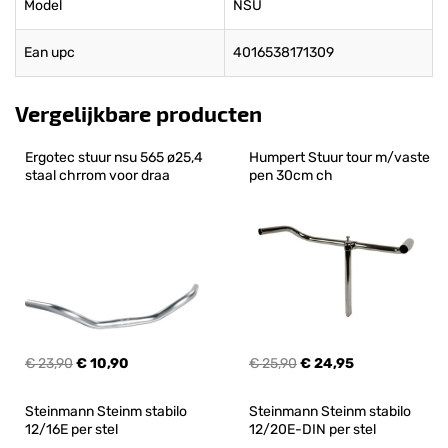
Model
NSU
Ean upc
4016538171309
Vergelijkbare producten
Ergotec stuur nsu 565 ø25,4 
Humpert Stuur tour m/vaste 
staal chrrom voor draa
pen 30cm ch
€ 23,90
€ 10,90
€ 25,90
€ 24,95
Steinmann Steinm stabilo 
Steinmann Steinm stabilo 
12/16E per stel
12/20E-DIN per stel