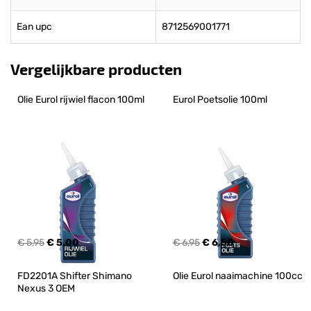
Ean upc
8712569001771
Vergelijkbare producten
Olie Eurol rijwiel flacon 100ml
Eurol Poetsolie 100ml
€ 5,95
€ 5,00
€ 6,95
€ 6,50
FD2201A Shifter Shimano 
Olie Eurol naaimachine 100cc
Nexus 3 OEM