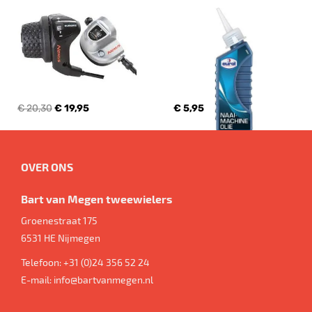
€ 20,30
€ 19,95
€ 5,95
OVER ONS
Bart van Megen tweewielers
Groenestraat 175
6531 HE
Nijmegen
Telefoon:
+31 (0)24 356 52 24
E-mail:
info@bartvanmegen.nl