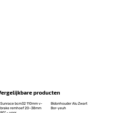
Vergelijkbare producten
Sunrace bcm32 110mm v-
Bidonhouder Alu Zwart 
brake remhoef 20~38mm 
Bor-yeuh
90° - voor