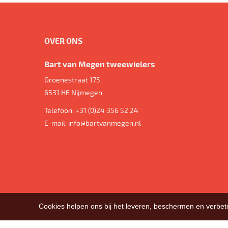
OVER ONS
Bart van Megen tweewielers
Groenestraat 175
6531 HE
Nijmegen
Telefoon:
+31 (0)24 356 52 24
E-mail:
info@bartvanmegen.nl
Cookies helpen ons bij het leveren, beschermen en verbe