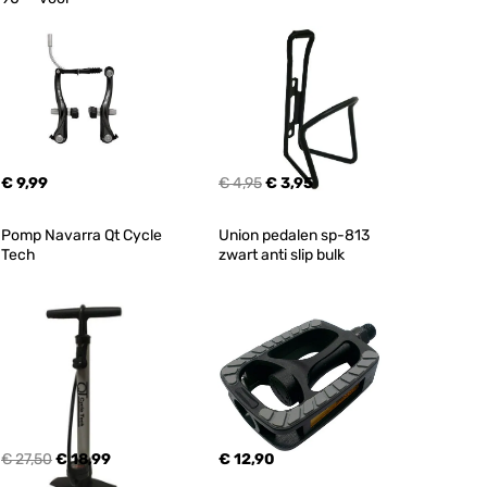
€ 9,99
€ 4,95
€ 3,95
Pomp Navarra Qt Cycle 
Union pedalen sp-813 
Tech
zwart anti slip bulk
€ 27,50
€ 18,99
€ 12,90