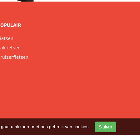
POPULAIR
ietsen
akfietsen
ruiserfietsen
n, gaat u akkoord met ons gebruik van cookies.
Sluiten