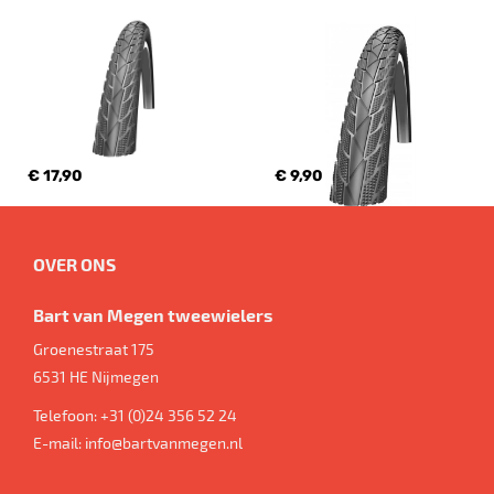
€ 17,90
€ 9,90
OVER ONS
Bart van Megen tweewielers
Groenestraat 175
6531 HE
Nijmegen
Telefoon:
+31 (0)24 356 52 24
E-mail:
info@bartvanmegen.nl