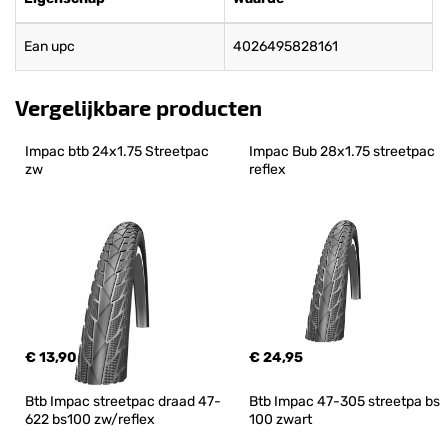
Ean upc
4026495828161
Vergelijkbare producten
Impac btb 24x1.75 Streetpac 
Impac Bub 28x1.75 streetpac 
zw
reflex
€ 13,90
€ 24,95
Btb Impac streetpac draad 47-
Btb Impac 47-305 streetpa bs 
622 bs100 zw/reflex
100 zwart