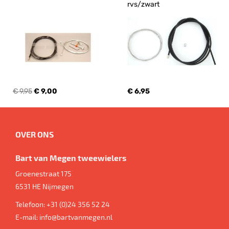
rvs/zwart
€ 9,95
€ 9,00
€ 6,95
OVER ONS
Bart van Megen tweewielers
Groenestraat 175
6531 HE
Nijmegen
Telefoon:
+31 (0)24 356 52 24
E-mail:
info@bartvanmegen.nl