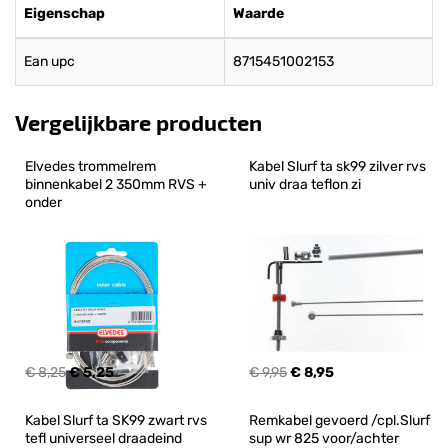
Eigenschap
Waarde
Ean upc
8715451002153
Vergelijkbare producten
Elvedes trommelrem 
Kabel Slurf ta sk99 zilver rvs 
binnenkabel 2 350mm RVS + 
univ draa teflon zi
onder
€ 8,25
€ 5,25
€ 9,95
€ 8,95
Kabel Slurf ta SK99 zwart rvs 
Remkabel gevoerd /cpl.Slurf 
tefl universeel draadeind
sup wr 825 voor/achter 