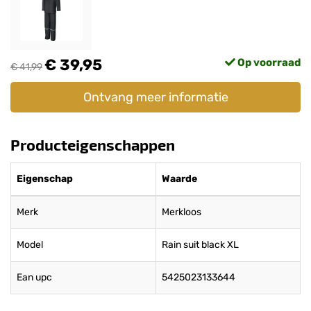
€ 39,95
Op voorraad
€ 41,99
Ontvang meer informatie
Producteigenschappen
Eigenschap
Waarde
Merk
Merkloos
Model
Rain suit black XL
Ean upc
5425023133644