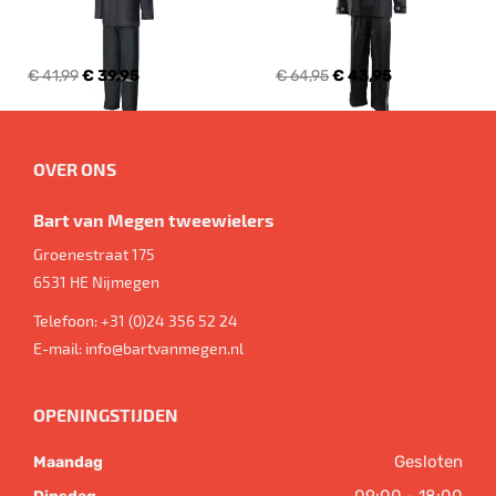
€ 41,99
€ 39,95
€ 64,95
€ 43,95
OVER ONS
Bart van Megen tweewielers
Groenestraat 175
6531 HE
Nijmegen
Telefoon:
+31 (0)24 356 52 24
E-mail:
info@bartvanmegen.nl
OPENINGSTIJDEN
Gesloten
Maandag