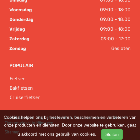
09:00 - 18:00
Dinsdag
09:00 - 18:00
Woensdag
09:00 - 18:00
Donderdag
09:00 - 18:00
Vrijdag
09:00 - 17:00
Zaterdag
Gesloten
Zondag
POPULAIR
Fietsen
Bakfietsen
Cruiserfietsen
Cookies helpen ons bij het leveren, beschermen en verbeteren van
© 2026 Bart van Megen tweewielers. Ondersteund door
SitePack ®
Fietsenwinkel in Nijmegen
onze producten en diensten. Door onze website te gebruiken, gaat
Sitemap
u akkoord met ons gebruik van cookies.
Sluiten