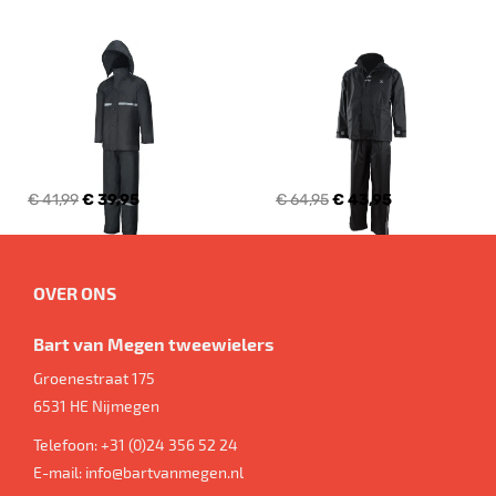
€ 41,99
€ 39,95
€ 64,95
€ 43,95
OVER ONS
Bart van Megen tweewielers
Groenestraat 175
6531 HE
Nijmegen
Telefoon:
+31 (0)24 356 52 24
E-mail:
info@bartvanmegen.nl