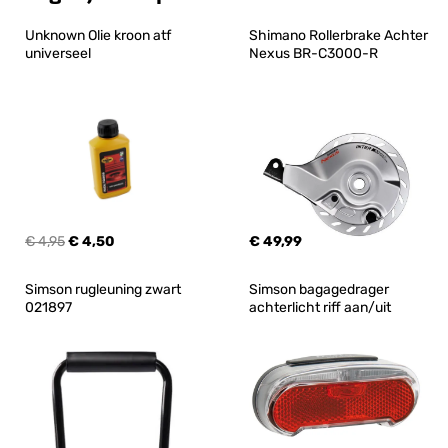
Unknown Olie kroon atf 
Shimano Rollerbrake Achter 
universeel
Nexus BR-C3000-R
€ 4,95
€ 4,50
€ 49,99
Simson rugleuning zwart 
Simson bagagedrager 
021897
achterlicht riff aan/uit