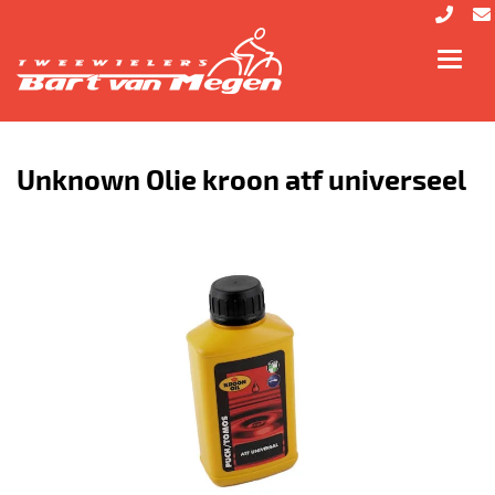
Toggl
navig
Unknown Olie kroon atf universeel