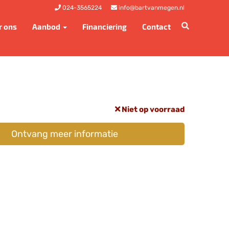
024-3565224
info@bartvanmegen.nl
r ons
Aanbod
Financiering
Contact
Niet op voorraad
Ontvang meer informatie