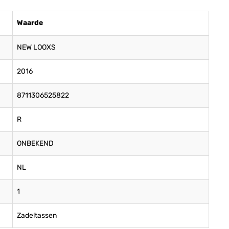
Waarde
NEW LOOXS
2016
8711306525822
R
ONBEKEND
NL
1
Zadeltassen