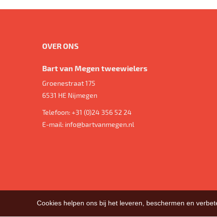
OVER ONS
Bart van Megen tweewielers
Groenestraat 175
6531 HE
Nijmegen
Telefoon:
+31 (0)24 356 52 24
E-mail:
info@bartvanmegen.nl
Cookies helpen ons bij het leveren, beschermen en verbe