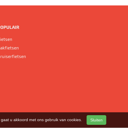
POPULAIR
ietsen
akfietsen
ruiserfietsen
n, gaat u akkoord met ons gebruik van cookies.
Sluiten