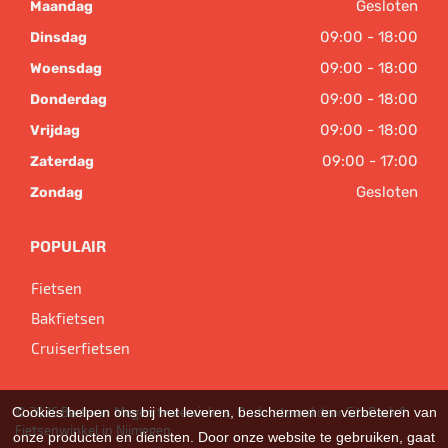
Gesloten
Maandag
09:00 - 18:00
Dinsdag
09:00 - 18:00
Woensdag
09:00 - 18:00
Donderdag
09:00 - 18:00
Vrijdag
09:00 - 17:00
Zaterdag
Gesloten
Zondag
POPULAIR
Fietsen
Bakfietsen
Cruiserfietsen
Cookies helpen ons bij het leveren, beschermen en verbeteren van
© 2026 Bart van Megen tweewielers. Ondersteund door
SitePack ®
Fietsenwinkel in Nijmegen
onze producten en diensten. Door onze website te gebruiken, gaat