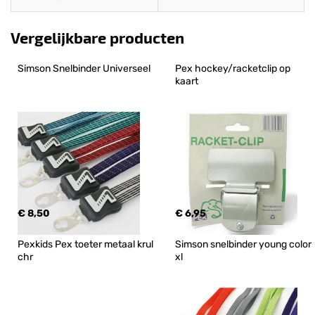
Vergelijkbare producten
Simson Snelbinder Universeel
Pex hockey/racketclip op 
kaart
€ 8,50
€ 6,95
Pexkids Pex toeter metaal krul 
Simson snelbinder young color 
chr
xl