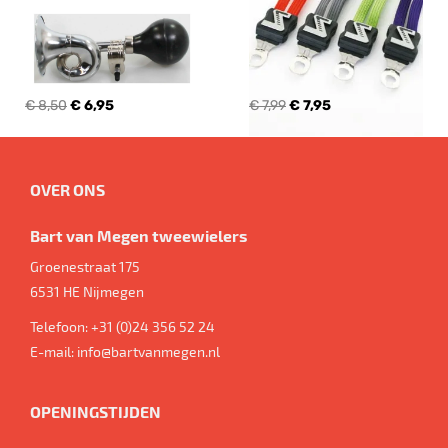
€ 8,50
€ 6,95
€ 7,99
€ 7,95
OVER ONS
Bart van Megen tweewielers
Groenestraat 175
6531 HE
Nijmegen
Telefoon:
+31 (0)24 356 52 24
E-mail:
info@bartvanmegen.nl
OPENINGSTIJDEN