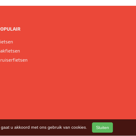
POPULAIR
ietsen
akfietsen
ruiserfietsen
n, gaat u akkoord met ons gebruik van cookies.
Sluiten