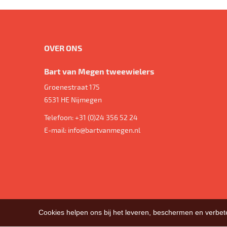
OVER ONS
Bart van Megen tweewielers
Groenestraat 175
6531 HE
Nijmegen
Telefoon:
+31 (0)24 356 52 24
E-mail:
info@bartvanmegen.nl
Cookies helpen ons bij het leveren, beschermen en verbe