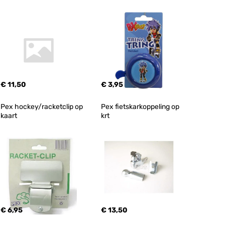
€ 11,50
€ 3,95
Pex hockey/racketclip op 
Pex fietskarkoppeling op 
kaart
krt
€ 6,95
€ 13,50