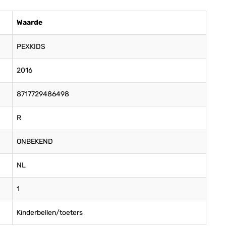
Waarde
PEXKIDS
2016
8717729486498
R
ONBEKEND
NL
1
Kinderbellen/toeters