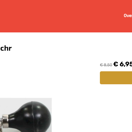
Ove
 chr
€ 6,9
€ 8,50