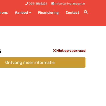
024-3565224
info@bartvanmegen.nl
r ons
Aanbod
Financiering
Contact
5
Niet op voorraad
Ontvang meer informatie