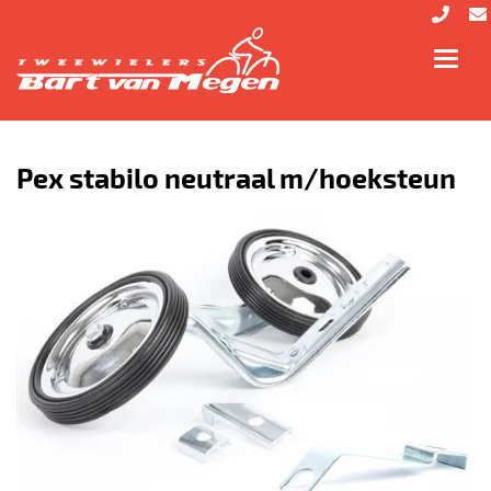
Toggl
navig
Pex stabilo neutraal m/hoeksteun