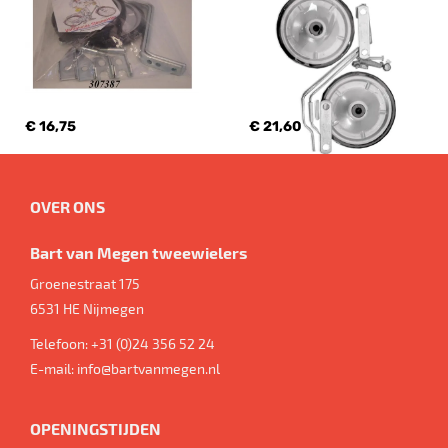
€ 16,75
€ 21,60
OVER ONS
Bart van Megen tweewielers
Groenestraat 175
6531 HE
Nijmegen
Telefoon:
+31 (0)24 356 52 24
E-mail:
info@bartvanmegen.nl
OPENINGSTIJDEN