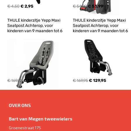
€ 4,50
€ 2,95
€ 54,99
€ 53,99
THULE kinderzitje Yepp Maxi 
THULE kinderzitje Yepp Maxi 
Seatpost Achterop, voor 
Seatpost Achterop, voor 
kinderen van 9 maanden tot 6
kinderen van 9 maanden tot 6
€ 169,95
€ 129,95
€ 169,95
€ 129,95
OVER ONS
Bart van Megen tweewielers
Groenestraat 175