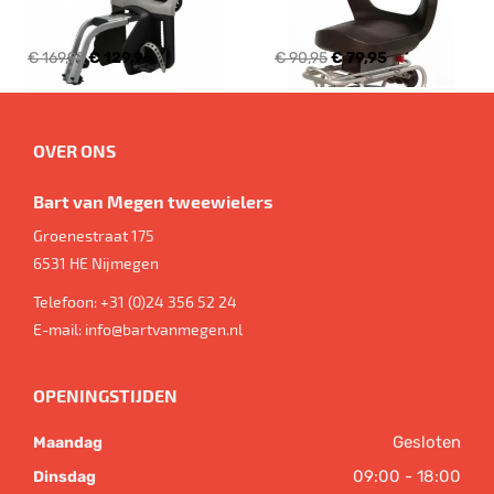
€ 169,95
€ 129,95
€ 90,95
€ 79,95
OVER ONS
Bart van Megen tweewielers
Groenestraat 175
6531 HE
Nijmegen
Telefoon:
+31 (0)24 356 52 24
E-mail:
info@bartvanmegen.nl
OPENINGSTIJDEN
Gesloten
Maandag
09:00 - 18:00
Dinsdag