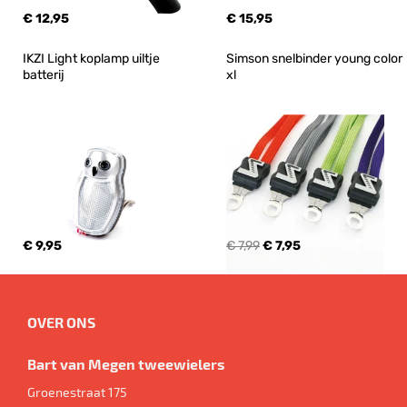
€ 12,95
€ 15,95
IKZI Light koplamp uiltje 
Simson snelbinder young color 
batterij
xl
€ 9,95
€ 7,99
€ 7,95
OVER ONS
Bart van Megen tweewielers
Groenestraat 175