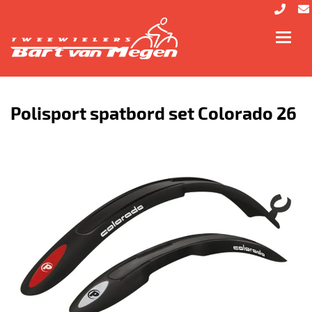
Toggl
navig
Polisport spatbord set Colorado 26