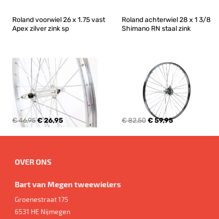
Roland voorwiel 26 x 1.75 vast 
Roland achterwiel 28 x 1 3/8 
Apex zilver zink sp
Shimano RN staal zink
€ 46,95
€ 26,95
€ 82,50
€ 59,95
OVER ONS
Bart van Megen tweewielers
Groenestraat 175
6531 HE
Nijmegen