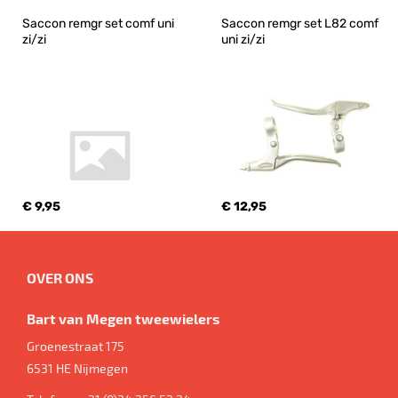
Saccon remgr set comf uni 
Saccon remgr set L82 comf 
zi/zi
uni zi/zi
€ 9,95
€ 12,95
OVER ONS
Bart van Megen tweewielers
Groenestraat 175
6531 HE
Nijmegen