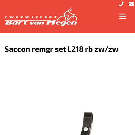
Toggl
navig
Saccon remgr set L218 rb zw/zw