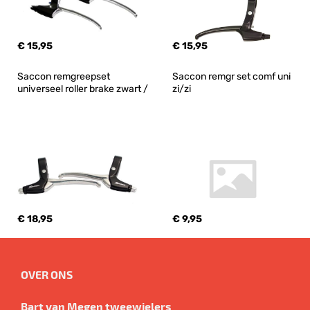
€ 15,95
€ 15,95
Saccon remgreepset 
Saccon remgr set comf uni 
universeel roller brake zwart /
zi/zi
€ 18,95
€ 9,95
OVER ONS
Bart van Megen tweewielers