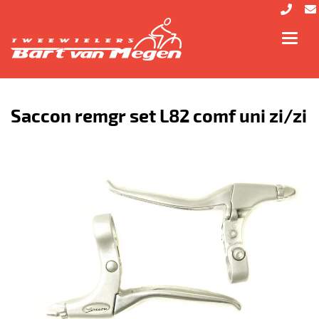
Toggl
navig
Saccon remgr set L82 comf uni zi/zi