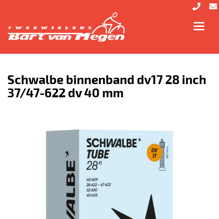
Toggl
navig
Schwalbe binnenband dv17 28 inch
37/47-622 dv 40 mm