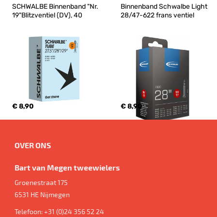
SCHWALBE Binnenband "Nr. 
Binnenband Schwalbe Light 
19"Blitzventiel (DV), 40
28/47-622 frans ventiel
€ 8,90
€ 8,90
OVER ONS
Bart van Megen tweewielers
Groenestraat 175
6531 HE
Nijmegen
Telefoon:
+31 (0)24 356 52 24