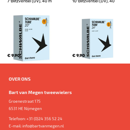
7"Blitzventiel (DV), 40 m
10"Blitzventiel (DV), 40
€ 9,90
€ 9,90
OVER ONS
Bart van Megen tweewielers
Groenestraat 175
6531 HE
Nijmegen
Telefoon:
+31 (0)24 356 52 24
E-mail:
info@bartvanmegen.nl