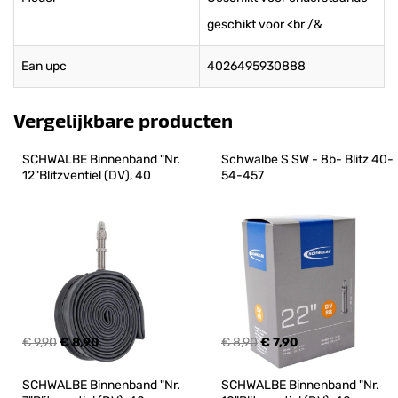
geschikt voor <br /&
Ean upc
4026495930888
Vergelijkbare producten
SCHWALBE Binnenband "Nr. 
Schwalbe S SW - 8b- Blitz 40-
12"Blitzventiel (DV), 40
54-457
€ 9,90
€ 8,90
€ 8,90
€ 7,90
SCHWALBE Binnenband "Nr. 
SCHWALBE Binnenband "Nr. 