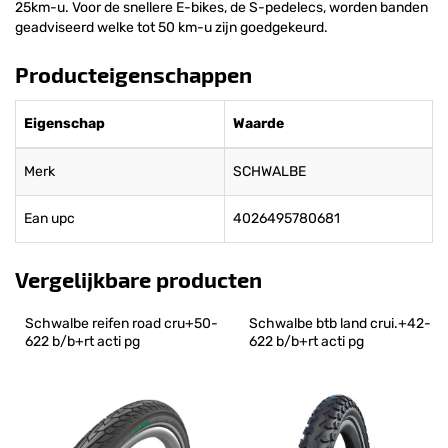
25km-u. Voor de snellere E-bikes, de S-pedelecs, worden banden
geadviseerd welke tot 50 km-u zijn goedgekeurd.
Producteigenschappen
Eigenschap
Waarde
Merk
SCHWALBE
Ean upc
4026495780681
Vergelijkbare producten
Schwalbe reifen road cru+50-
Schwalbe btb land crui.+42-
622 b/b+rt acti pg
622 b/b+rt acti pg