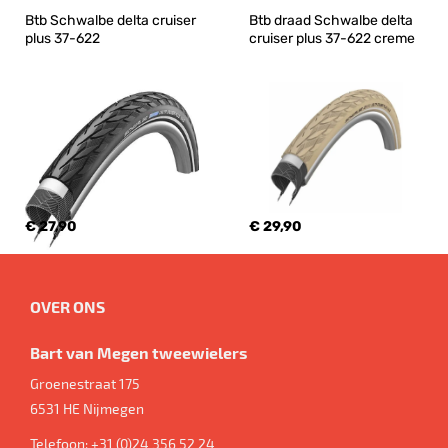
Btb Schwalbe delta cruiser 
Btb draad Schwalbe delta 
plus 37-622
cruiser plus 37-622 creme
€ 27,90
€ 29,90
OVER ONS
Bart van Megen tweewielers
Groenestraat 175
6531 HE
Nijmegen
Telefoon:
+31 (0)24 356 52 24