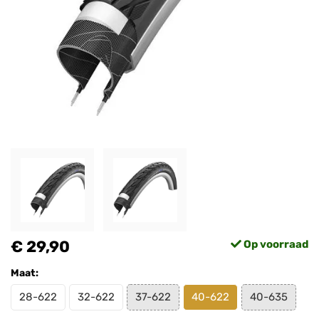
€ 29,90
Op voorraad
Maat:
28-622
32-622
37-622
40-622
40-635