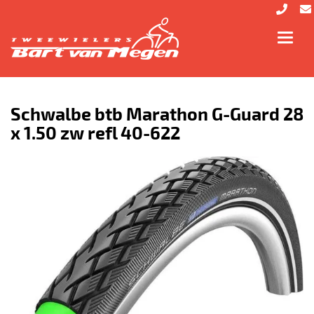
Toggl
navig
Schwalbe btb Marathon G-Guard 28
x 1.50 zw refl 40-622