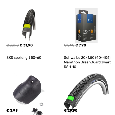
€ 33,90
€ 31,90
€ 8,90
€ 7,90
SKS spoiler grt 50-60
Schwalbe 20x1.50 (40-406) 
Marathon GreenGuard zwart 
RS 1110
€ 3,99
€ 29,90