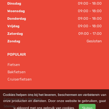
09:00 - 18:00
Dinsdag
09:00 - 18:00
Woensdag
09:00 - 18:00
Donderdag
09:00 - 18:00
Vrijdag
09:00 - 17:00
Zaterdag
Gesloten
Zondag
POPULAIR
Fietsen
Bakfietsen
Cruiserfietsen
Cookies helpen ons bij het leveren, beschermen en verbeteren van
© 2026 Bart van Megen tweewielers. Ondersteund door
SitePack ®
Fietsenwinkel in Nijmegen
onze producten en diensten. Door onze website te gebruiken, gaat
Sitemap
u akkoord met ons gebruik van cookies.
Sluiten