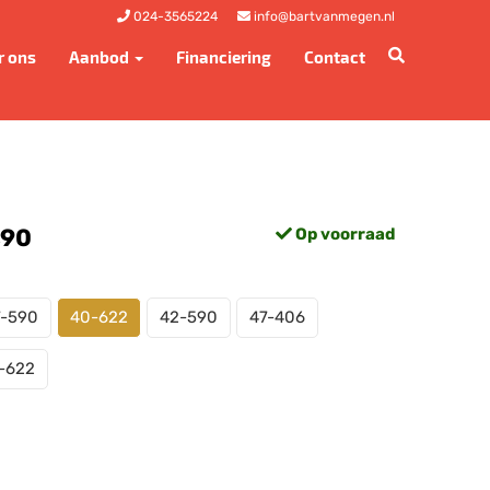
024-3565224
info@bartvanmegen.nl
r ons
Aanbod
Financiering
Contact
,90
Op voorraad
7-590
40-622
42-590
47-406
-622