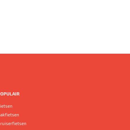
POPULAIR
ietsen
akfietsen
ruiserfietsen