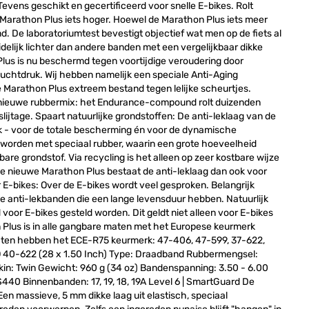
evens geschikt en gecertificeerd voor snelle E-bikes. Rolt
e Marathon Plus iets hoger. Hoewel de Marathon Plus iets meer
. De laboratoriumtest bevestigt objectief wat men op de fiets al
idelijk lichter dan andere banden met een vergelijkbaar dikke
Plus is nu beschermd tegen voortijdige veroudering door
uchtdruk. Wij hebben namelijk een speciale Anti-Aging
 Marathon Plus extreem bestand tegen lelijke scheurtjes.
 nieuwe rubbermix: het Endurance-compound rolt duizenden
lijtage. Spaart natuurlijke grondstoffen: De anti-leklaag van de
rijk - voor de totale bescherming én voor de dynamische
rd worden met speciaal rubber, waarin een grote hoeveelheid
tbare grondstof. Via recycling is het alleen op zeer kostbare wijze
j de nieuwe Marathon Plus bestaat de anti-leklaag dan ook voor
r E-bikes: Over de E-bikes wordt veel gesproken. Belangrijk
le anti-lekbanden die een lange levensduur hebben. Natuurlijk
voor E-bikes gesteld worden. Dit geldt niet alleen voor E-bikes
Plus is in alle gangbare maten met het Europese keurmerk
maten hebben het ECE-R75 keurmerk: 47-406, 47-599, 37-622,
O 40-622 (28 x 1.50 Inch) Type: Draadband Rubbermengsel:
kin: Twin Gewicht: 960 g (34 oz) Bandenspanning: 3.50 - 6.00
 HS440 Binnenbanden: 17, 19, 18, 19A Level 6 | SmartGuard De
 Een massieve, 5 mm dikke laag uit elastisch, speciaal