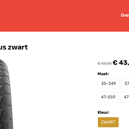
Ove
us zwart
€ 43
€ 45,90
Maat:
35-349
3
47-559
47
Kleur:
ZWART