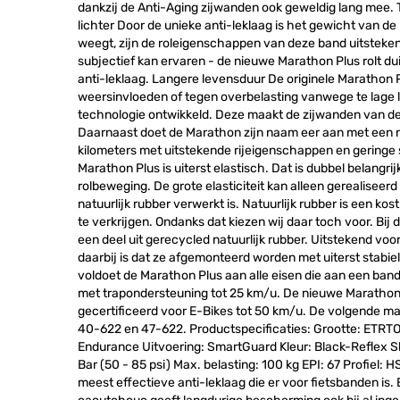
dankzij de Anti-Aging zijwanden ook geweldig lang mee. T
lichter Door de unieke anti-leklaag is het gewicht van d
weegt, zijn de roleigenschappen van deze band uitstekend
subjectief kan ervaren - de nieuwe Marathon Plus rolt du
anti-leklaag. Langere levensduur De originele Marathon 
weersinvloeden of tegen overbelasting vanwege te lage l
technologie ontwikkeld. Deze maakt de zijwanden van de
Daarnaast doet de Marathon zijn naam eer aan met een
kilometers met uitstekende rijeigenschappen en geringe s
Marathon Plus is uiterst elastisch. Dat is dubbel belang
rolbeweging. De grote elasticiteit kan alleen gerealisee
natuurlijk rubber verwerkt is. Natuurlijk rubber is een kos
te verkrijgen. Ondanks dat kiezen wij daar toch voor. Bi
een deel uit gerecycled natuurlijk rubber. Uitstekend voo
daarbij is dat ze afgemonteerd worden met uiterst stabie
voldoet de Marathon Plus aan alle eisen die aan een band 
met trapondersteuning tot 25 km/u. De nieuwe Marathon 
gecertificeerd voor E-Bikes tot 50 km/u. De volgende 
40-622 en 47-622. Productspecificaties: Grootte: ETRT
Endurance Uitvoering: SmartGuard Kleur: Black-Reflex S
Bar (50 - 85 psi) Max. belasting: 100 kg EPI: 67 Profiel:
meest effectieve anti-leklaag die er voor fietsbanden is.