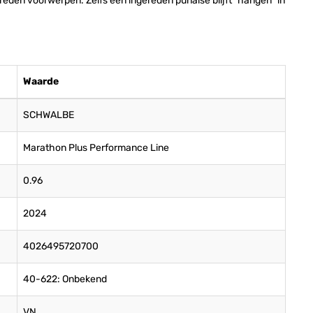
reden voorwerpen. Zelfs een ingereden punaise blijft "hangen" in
Waarde
SCHWALBE
Marathon Plus Performance Line
0.96
2024
4026495720700
40-622: Onbekend
VN