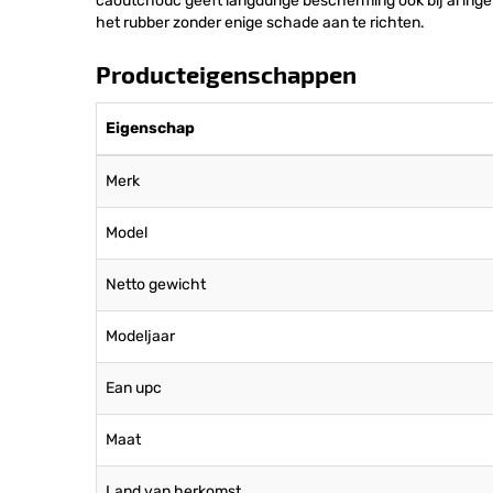
caoutchouc geeft langdurige bescherming ook bij al inge
het rubber zonder enige schade aan te richten.
Producteigenschappen
Eigenschap
Merk
Model
Netto gewicht
Modeljaar
Ean upc
Maat
Land van herkomst