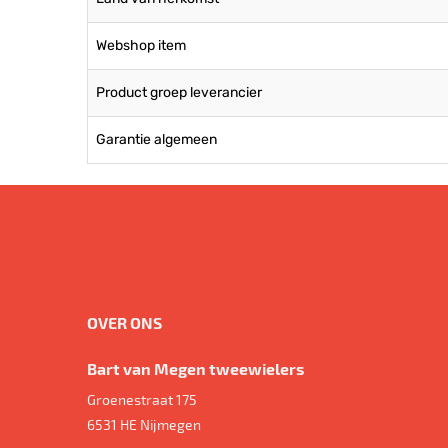
Webshop item
Product groep leverancier
Garantie algemeen
OVER ONS
Bart van Megen tweewielers
Groenestraat 175
6531 HE
Nijmegen